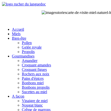
Accueil
Miels
Bien-être
Pollen
Gelée royale
Propolis
Gourmandises
Amandier
Croquant amandes
Croquant figues
Rochers aux noix
Pains d'épices
Bonbons miel
Bonbons propolis
Sucettes au miel
A façon
Vinaigre de miel
Nougat blanc
Crême de marrons