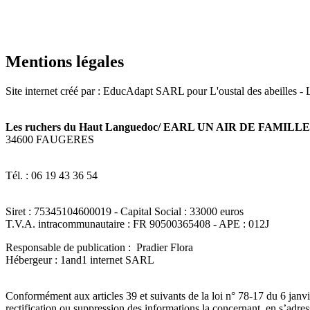
Mentions légales
Site internet créé par : EducAdapt SARL pour L'oustal des abeilles 
Les ruchers du Haut Languedoc/ EARL UN AIR DE FAMILLE
34600 FAUGERES
Tél. : 06 19 43 36 54
Siret : 75345104600019 - Capital Social : 33000 euros
T.V.A. intracommunautaire : FR 90500365408 - APE : 012J
Responsable de publication : Pradier Flora
Hébergeur : 1and1 internet SARL
Conformément aux articles 39 et suivants de la loi n° 78-17 du 6 janvi
rectification ou suppression des informations la concernant, en s’adre