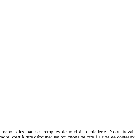
amenons les hausses remplies de miel à la miellerie. Notre travail
adre, c'est à dire découper les bouchons de cire à l'aide de couteaux