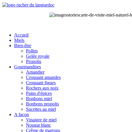
Accueil
Miels
Bien-être
Pollen
Gelée royale
Propolis
Gourmandises
Amandier
Croquant amandes
Croquant figues
Rochers aux noix
Pains d'épices
Bonbons miel
Bonbons propolis
Sucettes au miel
A façon
Vinaigre de miel
Nougat blanc
Crême de marrons