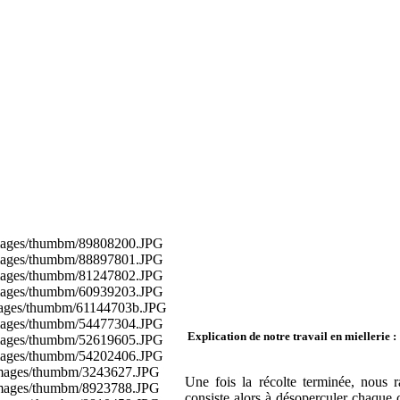
images/thumbm/89808200.JPG
images/thumbm/88897801.JPG
images/thumbm/81247802.JPG
images/thumbm/60939203.JPG
images/thumbm/61144703b.JPG
images/thumbm/54477304.JPG
Explication de notre travail en miellerie :
images/thumbm/52619605.JPG
images/thumbm/54202406.JPG
/images/thumbm/3243627.JPG
Une fois la récolte terminée, nous r
/images/thumbm/8923788.JPG
consiste alors à désoperculer chaque c