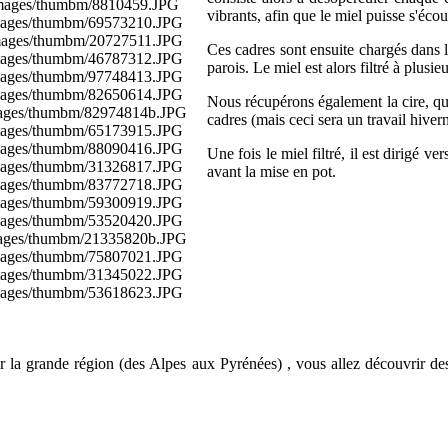
/images/thumbm/8810459.JPG
vibrants, afin que le miel puisse s'écou
images/thumbm/69573210.JPG
images/thumbm/20727511.JPG
Ces cadres sont ensuite chargés dans l'
images/thumbm/46787312.JPG
parois. Le miel est alors filtré à plusie
images/thumbm/97748413.JPG
images/thumbm/82650614.JPG
Nous récupérons également la cire, qui
images/thumbm/82974814b.JPG
cadres (mais ceci sera un travail hivern
images/thumbm/65173915.JPG
images/thumbm/88090416.JPG
Une fois le miel filtré, il est dirigé v
images/thumbm/31326817.JPG
avant la mise en pot.
images/thumbm/83772718.JPG
images/thumbm/59300919.JPG
images/thumbm/53520420.JPG
images/thumbm/21335820b.JPG
images/thumbm/75807021.JPG
images/thumbm/31345022.JPG
images/thumbm/53618623.JPG
ur la grande région (des Alpes aux Pyrénées) , vous allez découvrir 